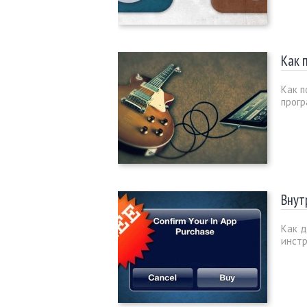
Как 
Как п
прогр
Внут
Как д
инстр