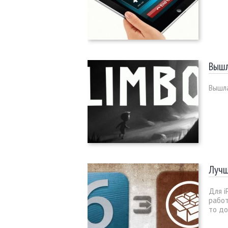
Вышл
Вышла
Лучш
Для i
работ
то до