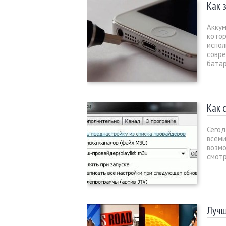
Как 
Аккум
кото
испол
совре
батар
Как 
Сегод
всеми
возмо
смотр
Лучш