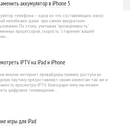
заменить аккумулятор в iPhone 5
улятор телефона – одна из тех составляющих, износ
рой неизбежен даже при самом аккуратном
ьзовании. По этому, учитывая “прожорливость”
менных процессоров, скорость “старения” вашей
еи...
смотреть IPTV на iPad и iPhone
ня многие интернет провайдеры помимо доступа во
рную паутину предоставляют своим клиентам так же и
жность просмотра IPTV, благодаря чему мы можем
еть цифровое телевидение...
ие игры для iPad