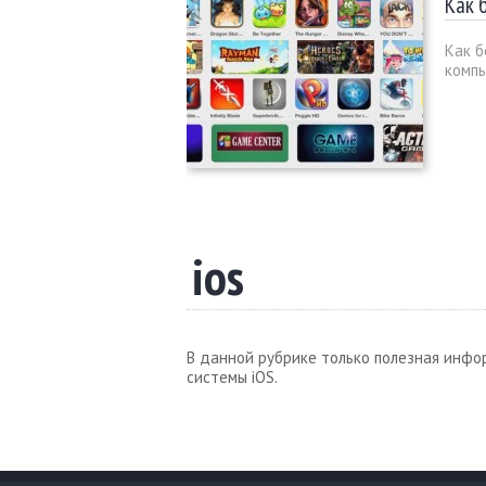
Как 
Как б
комп
ios
В данной рубрике только полезная инфо
системы iOS.