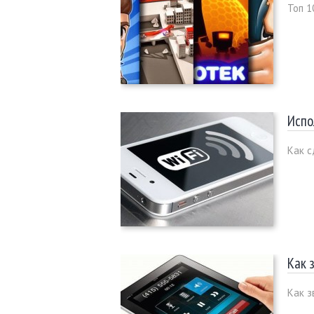
Топ 1
Испо
Как с
Как 
Как з