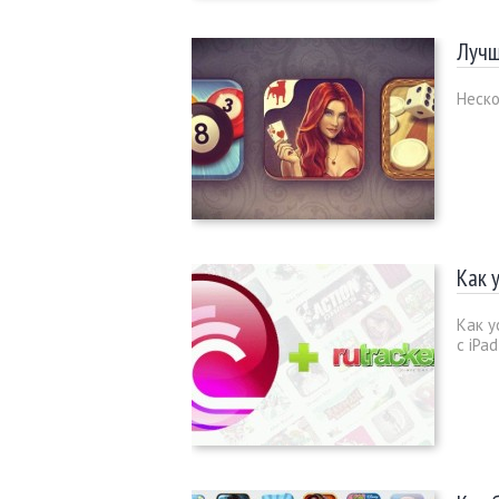
Лучш
Неско
Как 
Как у
с iPa