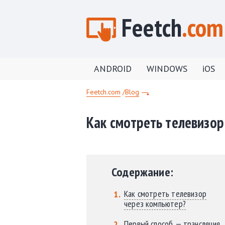
Feetch
.com
ANDROID
WINDOWS
iOS
Feetch.com
Blog
Как смотреть телевизор
Содержание:
Как смотреть телевизор
через компьютер?
Первый способ — трансляция