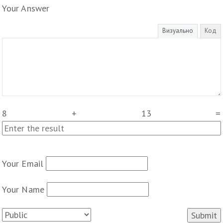
Your Answer
Визуально
Код
8
+
13
=
Your Email
Your Name