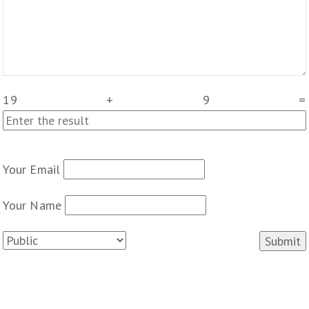
19
+
9
=
Your Email
Your Name