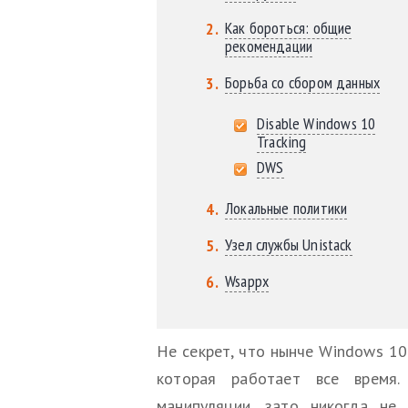
Как бороться: общие
рекомендации
Борьба со сбором данных
Disable Windows 10
Tracking
DWS
Локальные политики
Узел службы Unistack
Wsappx
Не секрет, что нынче Windows 10 
которая работает все время
манипуляции, зато никогда не